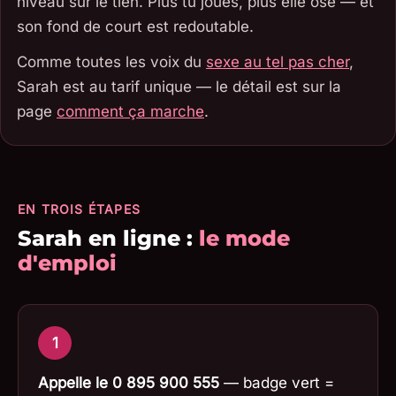
niveau sur le tien. Plus tu joues, plus elle ose — et
son fond de court est redoutable.
Comme toutes les voix du
sexe au tel pas cher
,
Sarah est au tarif unique — le détail est sur la
page
comment ça marche
.
EN TROIS ÉTAPES
Sarah en ligne :
le mode
d'emploi
1
Appelle le 0 895 900 555
— badge vert =