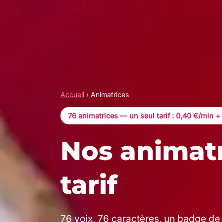
Accueil
›
Animatrices
76 animatrices — un seul tarif : 0,40 €/min +
Nos animat
tarif
76 voix, 76 caractères, un badge de 