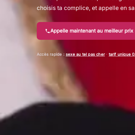
choisis ta complice, et appelle en s
Appelle maintenant au meilleur prix
Accès rapide :
sexe au tel pas cher
·
tarif unique 