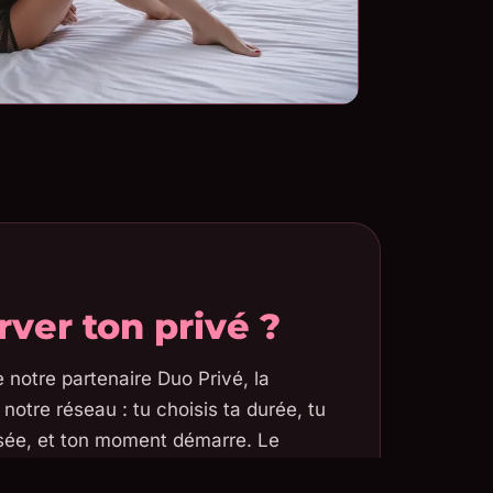
rver ton privé ?
e notre partenaire Duo Privé, la
notre réseau : tu choisis ta durée, tu
isée, et ton moment démarre. Le
evé bancaire est neutre — la discrétion