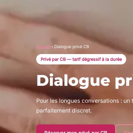
Accueil
›
Dialogue privé CB
Privé par CB — tarif dégressif à la durée
Dialogue pr
Pour les longues conversations : un t
parfaitement discret.