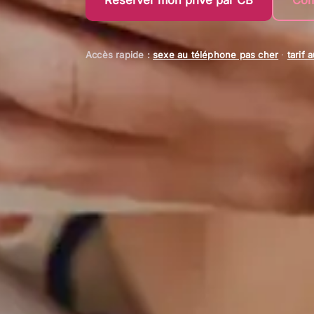
Réserver mon privé par CB
Com
Accès rapide :
sexe au téléphone pas cher
·
tarif 