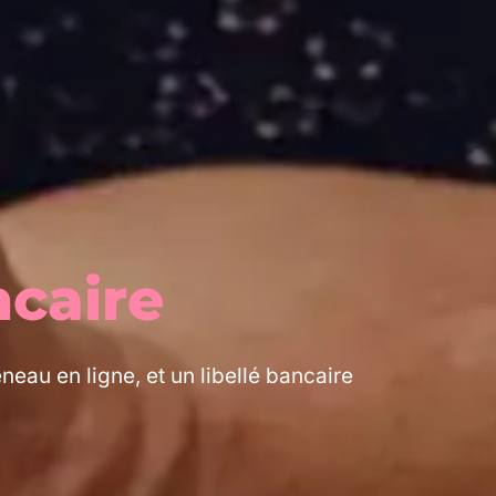
ncaire
éneau en ligne, et un libellé bancaire