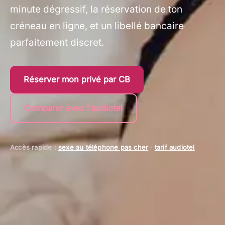
minute dégressif, la réservation de ton
créneau en ligne, et un libellé bancaire
parfaitement discret.
Réserver mon privé par CB
Comparer avec l'audiotel
Accès rapide :
sexe au téléphone pas cher
·
tarif audiotel