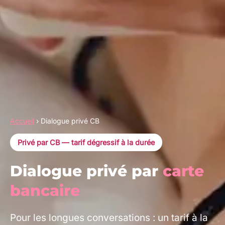
Accueil
›
Dialogue privé CB
Privé par CB — tarif dégressif à la durée
Dialogue privé par
carte
bancaire
Pour les longues conversations : un tarif à la