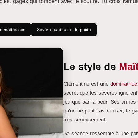
ibles, gages qui tombent avec le sourire. Tu crois t'amus
es maîtresses
Sévère ou douce : le guide
Le style de
Maî
Clémentine est une
dominatrice
secret que les sévères ignorent
jeu que par la peur. Ses armes 
qu'on ne peut pas refuser, le g
très sérieusement.
Sa séance ressemble à une parti