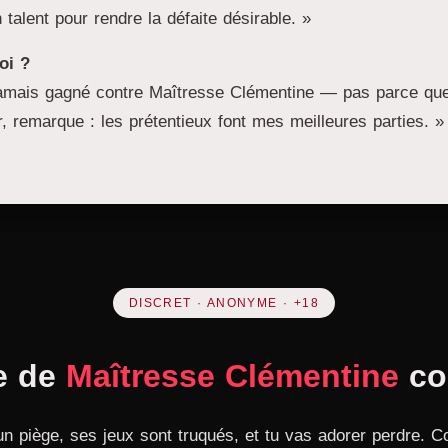
n talent pour rendre la défaite désirable. »
oi ?
amais gagné contre Maîtresse Clémentine — pas parce que j
, remarque : les prétentieux font mes meilleures parties. »
DISCRET · ANONYME · +18
ie de
Maîtresse Clémentine
co
 un piège, ses jeux sont truqués, et tu vas adorer perdre. 