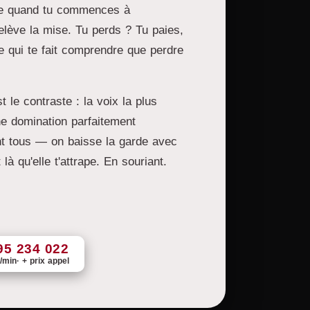
nge quand tu commences à
lève la mise. Tu perds ? Tu paies,
re qui te fait comprendre que perdre
t le contraste : la voix la plus
ne domination parfaitement
nt tous — on baisse la garde avec
à qu'elle t'attrape. En souriant.
95 234 022
/min
+ prix appel