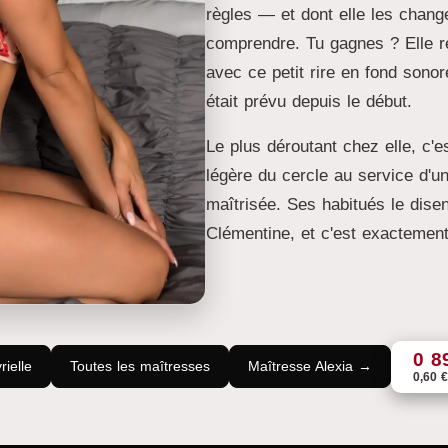
règles — et dont elle les cha
comprendre. Tu gagnes ? Elle re
avec ce petit rire en fond sono
était prévu depuis le début.
Le plus déroutant chez elle, c'es
légère du cercle au service d'u
maîtrisée. Ses habitués le dise
Clémentine, et c'est exactement l
0 8
ielle
Toutes les maîtresses
Maîtresse Alexia →
0,60 €