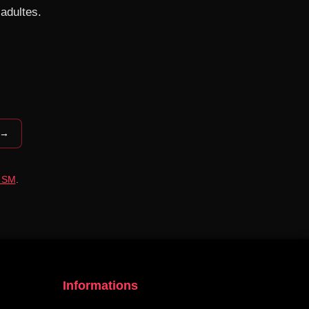
adultes.
 →
é SM
.
Informations