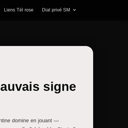
Liens Tél rose
Dial privé SM
 mauvais signe
mentine domine en jouant —