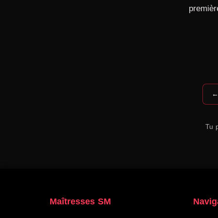
premièr
←
Tu p
Maîtresses SM
Navig