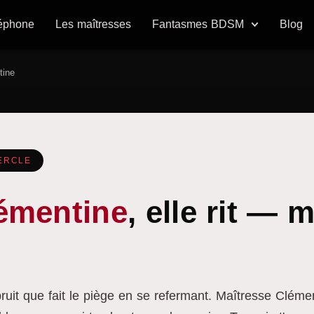
léphone
Les maîtresses
Fantasmes BDSM
Blog
tine
CERCLE
émentine
, elle rit —
e bruit que fait le piège en se refermant. Maîtresse Clé