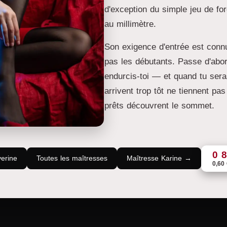
d'exception du simple jeu de for
au millimètre.
Son exigence d'entrée est connu
pas les débutants. Passe d'abo
endurcis-toi — et quand tu sera
arrivent trop tôt ne tiennent pa
prêts découvrent le sommet.
0 
erine
Toutes les maîtresses
Maîtresse Karine →
0,60