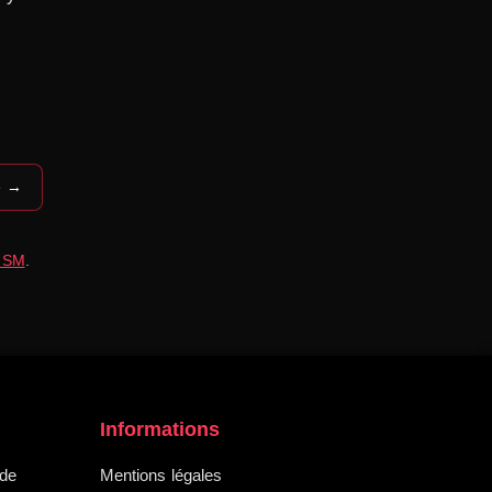
e →
é SM
.
Informations
 de
Mentions légales