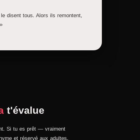
le disent tous. Alors ils remontent,
 »
a
t'évalue
ent. Si tu es prêt — vraiment
onyme et réservé aux adultes.