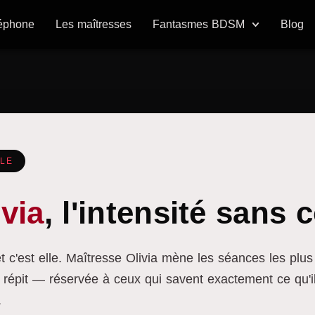
léphone
Les maîtresses
Fantasmes BDSM
Blog
ALE
via
, l'intensité sans
t c'est elle. Maîtresse Olivia mène les séances les plus 
n répit — réservée à ceux qui savent exactement ce qu'i
.