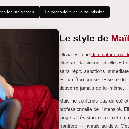
tes les maîtresses
Le vocabulaire de la soumission
Le style de
Maît
Olivia est une
dominatrice par 
vitesse : la sienne, et elle est
sans répit, sanctions immédiat
est un étau qui se resserre du 
desserre jamais de lui-même.
Mais ne confonds pas dureté et 
professionnelle de l'intensité. El
jauge ta résistance en continu,
frontière — jamais au-delà. C'es