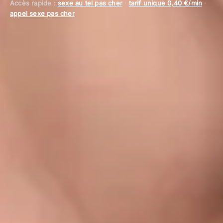
Accès rapide :
sexe au tel pas cher
·
tarif unique 0,40 €/min
·
appel sexe pas cher