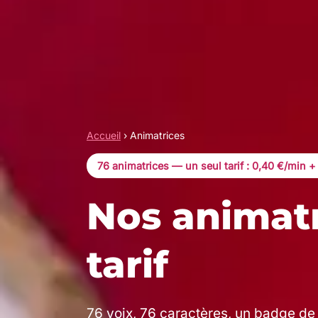
Accueil
›
Animatrices
76 animatrices — un seul tarif : 0,40 €/min +
Nos animat
tarif
76 voix, 76 caractères, un badge de 