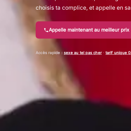
choisis ta complice, et appelle en s
Appelle maintenant au meilleur prix
Accès rapide :
sexe au tel pas cher
·
tarif unique 