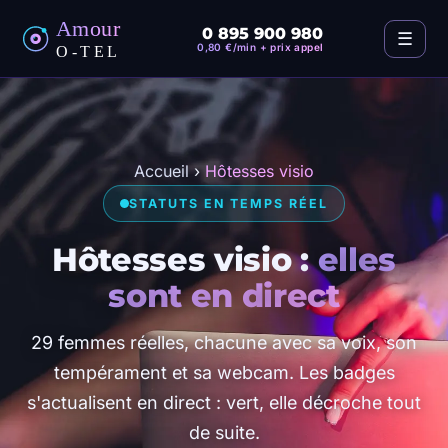
0 895 900 980
☰
0,80 €/min + prix appel
Accueil
›
Hôtesses visio
STATUTS EN TEMPS RÉEL
Hôtesses visio :
elles
sont en direct
29 femmes réelles, chacune avec sa voix, son
tempérament et sa webcam. Les badges
s'actualisent en direct : vert, elle décroche tout
de suite.